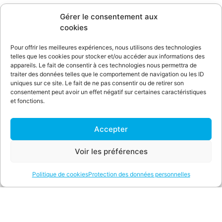
sont donc ses deux dadas. Un amour qu’il nourrit en famille
Gérer le consentement aux
depuis que son fils a rejoint l’aventure aux côtés de lui et de sa
cookies
femme. M-Sport c’est bien plus qu’un garage, c’est une histoire
de cœur avec l’Histoire
Pour offrir les meilleures expériences, nous utilisons des technologies
automobile.
telles que les cookies pour stocker et/ou accéder aux informations des
appareils. Le fait de consentir à ces technologies nous permettra de
traiter des données telles que le comportement de navigation ou les ID
uniques sur ce site. Le fait de ne pas consentir ou de retirer son
consentement peut avoir un effet négatif sur certaines caractéristiques
NOTRE HISTOIRE
et fonctions.
Accepter
Voir les préférences
NOS PARTENAIRES
Politique de cookies
Protection des données personnelles