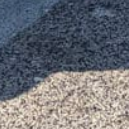
Nous aimons la mécanique et nous réparons toujours quand
c’est possible.
Spécialiste voitures de compétition
Pilote de course, nous sommes au cœur des compétitions et de
la préparation automobile.
Restaurateur de voitures anciennes
Passionnés de véhicules de collection et youngtimers, nous
rénovons vos voitures anciennes.