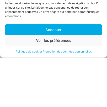
traiter des données telles que le comportement de navigation ou les ID
uniques sur ce site. Le fait de ne pas consentir ou de retirer son
consentement peut avoir un effet négatif sur certaines caractéristiques
et fonctions.
Vous souhaitez faire restaurer ou préparer votre voiture ancienne
Accepter
pour un rallye ou une expédition longue distance ?
Contactez-nous
Voir les préférences
Politique de cookies
Protection des données personnelles